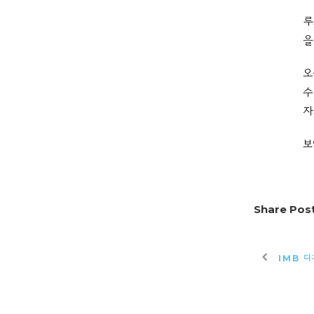
루
을
오
수
자
보
Share Post
IMB 