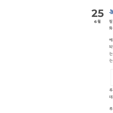
25
6월
필
화
예
되
는
는
루
데
루