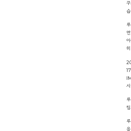
꾸
습
루
면
아
히
2
1
I
시
루
팀
루
을