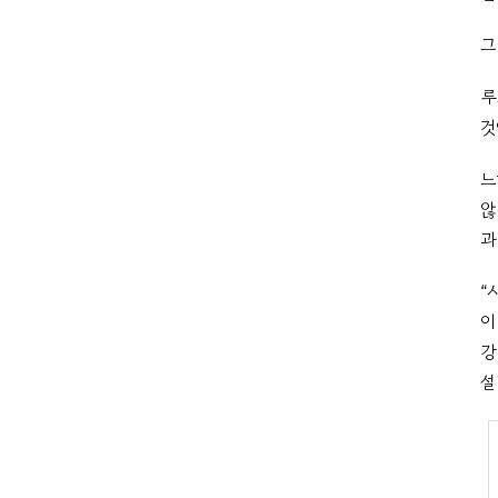
그
루
것
느
않
과
“
이
강
설