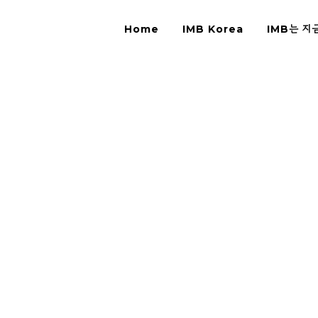
Home
IMB Korea
IMB는 지