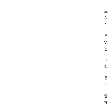
느
의
자
루
엄
는
그
석
올
다
알
에