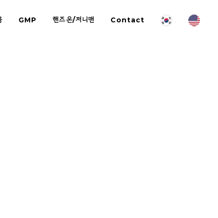
금
GMP
핸즈온/저니맨
Contact