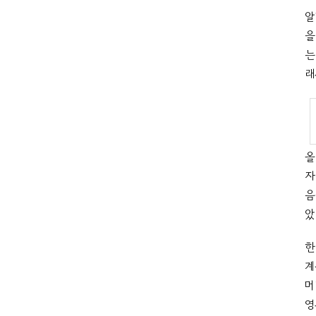
알
을
는
래
올
자
음
았
한
계
머
영