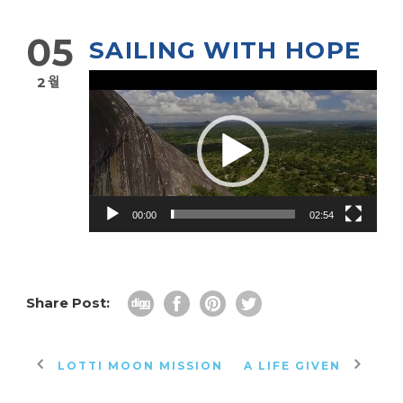
05
SAILING WITH HOPE
동
2월
영
상
플
레
이
00:00
02:54
어
Share Post:
LOTTI MOON MISSION
A LIFE GIVEN