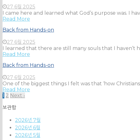
27 6월 2025
I came here and learned what God’s purpose was. I have
Read More
Back from Hands-on
27 6월 2025
I learned that there are still many souls that I haven’t 
Read More
Back from Hands-on
27 6월 2025
One of the biggest things I felt was that ‘how Christians
Read More
1
2
Next ›
보관함
2026년 7월
2026년 6월
2026년 5월