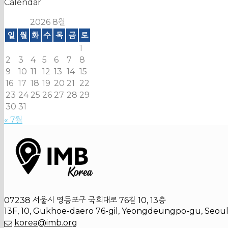
Calendar
2026 8월
일
월
화
수
목
금
토
1
2
3
4
5
6
7
8
9
10
11
12
13
14
15
16
17
18
19
20
21
22
23
24
25
26
27
28
29
30
31
« 7월
07238 서울시 영등포구 국회대로 76길 10, 13층
13F, 10, Gukhoe-daero 76-gil, Yeongdeungpo-gu, Seoul
korea@imb.org