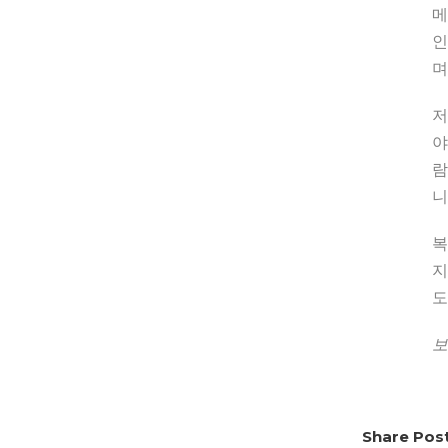
메
인
며
저
야
람
니
복
지
도
보
Share Post