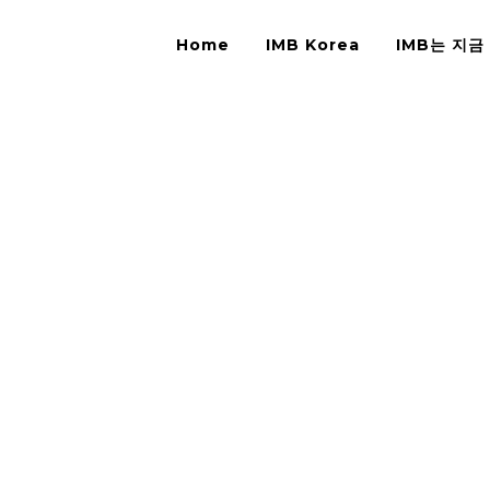
Home
IMB Korea
IMB는 지금