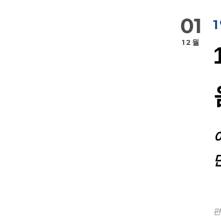
01
12월
편