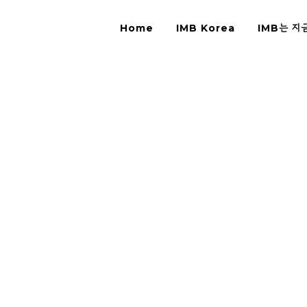
Home
IMB Korea
IMB는 지