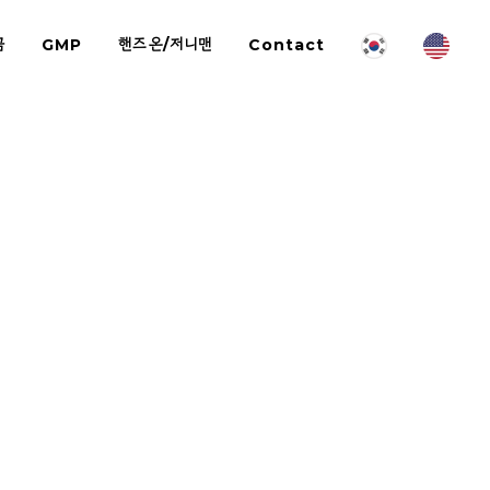
금
GMP
핸즈온/저니맨
Contact