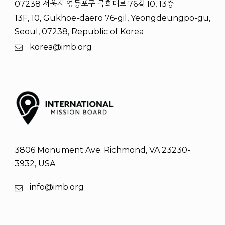
07238 서울시 영등포구 국회대로 76길 10, 13층
13F, 10, Gukhoe-daero 76-gil, Yeongdeungpo-gu,
Seoul, 07238, Republic of Korea
korea@imb.org
3806 Monument Ave. Richmond, VA 23230-
3932, USA
info@imb.org