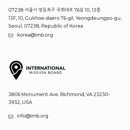
07238 서울시 영등포구 국회대로 76길 10, 13층
13F, 10, Gukhoe-daero 76-gil, Yeongdeungpo-gu,
Seoul, 07238, Republic of Korea
korea@imb.org
3806 Monument Ave. Richmond, VA 23230-
3932, USA
info@imb.org