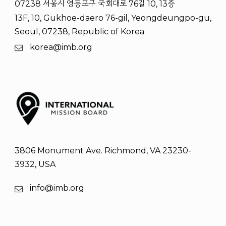
07238 서울시 영등포구 국회대로 76길 10, 13층
13F, 10, Gukhoe-daero 76-gil, Yeongdeungpo-gu,
Seoul, 07238, Republic of Korea
korea@imb.org
3806 Monument Ave. Richmond, VA 23230-
3932, USA
info@imb.org