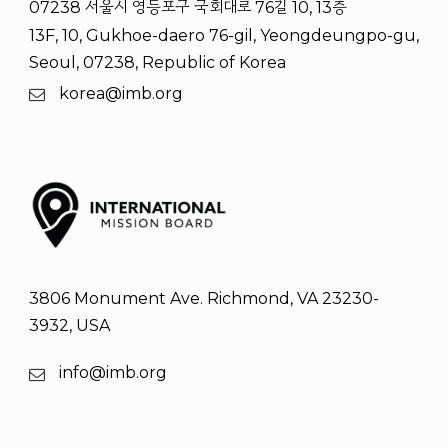
07238 서울시 영등포구 국회대로 76길 10, 13층
13F, 10, Gukhoe-daero 76-gil, Yeongdeungpo-gu,
Seoul, 07238, Republic of Korea
korea@imb.org
3806 Monument Ave. Richmond, VA 23230-
3932, USA
info@imb.org