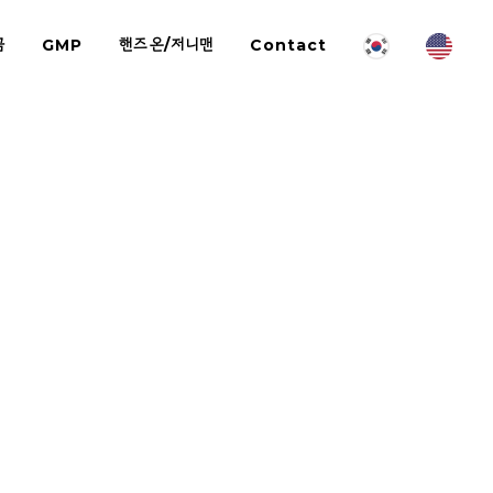
금
GMP
핸즈온/저니맨
Contact