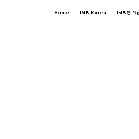
Home
IMB Korea
IMB는 지